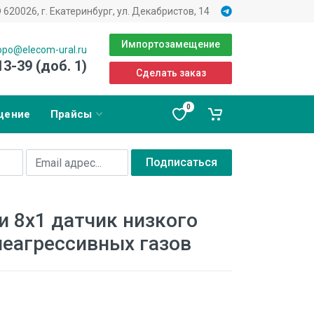
620026, г. Екатеринбург, ул. Декабристов, 14
Импортозамещение
opo@elecom-ural.ru
13-39 (доб. 1)
Сделать заказ
0
щение
Прайсы
Подписаться
 8х1 датчик низкого
неагрессивных газов