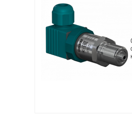
Манометры, термометры
Оборудование для монтажа
Корректоры газов
Сумматоры электроэнергии
Автоматика
ОВЕН
MEYERTEC
KIPPRIBOR
Термодат
Приборы ПРОМСИТЕХ
Мерадат
Гигротерм
ТРИД