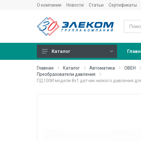
О компании
Новости
Статьи
Сертификаты
Главн
Каталог
Учет
Главная
Каталог
Автоматика
ОВЕН
Преобразователи давления
Тепловычислители
ПД100И модели 8х1 датчик низкого давления дл
Расходомеры (счетчики)
Датчики температуры
Датчики давления
Теплосчетчики
Сервисные устройства