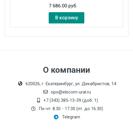
7 686.00 руб.
В корзину
Параметр
Значение
Количество
10 шт.
тарелочек
О компании
Цвет тарелочек
Чистый белый цвет
Специальный
620026, г. Екатеринбург, ул. Декабристов, 14
инженерный пластик с
opo@elecom-ural.ru
защитой от
+7 (343) 385-13-39 (доб. 1)
Материал
ультрафиолетовых
Пн-чт: 8.30 - 17.30 (пт. до 16.30)
лучей с кронштейном из
Telegram
нержавеющей стали