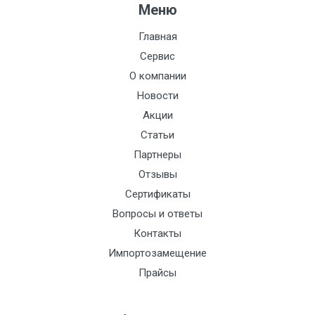
Внутренний диаметр
30 мм
Меню
Внешний диаметр
130 мм
Главная
Сервис
Внутренняя высота
135 мм
О компании
Рабочая
Новости
-40…+75 °С
температура
Акции
Статьи
Диаметр фиксации
Партнеры
монтажной части
Отзывы
датчика, в
5-8 мм или 12-15 мм
Сертификаты
зависимости от
Вопросы и ответы
расположения
крепёжной планки
Контакты
Импортозамещение
Прайсы