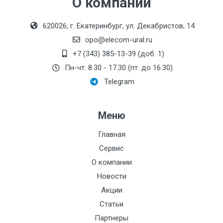
О компании
620026, г. Екатеринбург, ул. Декабристов, 14
opo@elecom-ural.ru
+7 (343) 385-13-39 (доб. 1)
Пн-чт: 8.30 - 17.30 (пт. до 16.30)
Telegram
Количество контактов
Меню
(pin)
Параметр
Главная
5
6
Сервис
О компании
Тип подключения
Новости
кабеля (для "Разъём
под винт
Акции
М12")
Статьи
Диапазон рабочих
Партнеры
-40…+85 °С