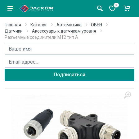
0
Главная
Каталог
Автоматика
ОВЕН
Датчики
Аксессуары к датчикам уровня
Разъёмные соединители М12 тип А
Имя
E-mail адрес
Подписаться