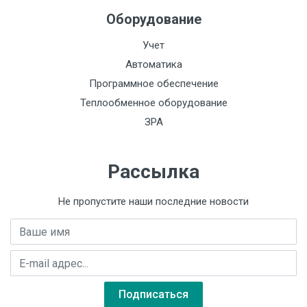
Оборудование
Учет
Автоматика
Программное обеспечение
Теплообменное оборудование
ЗРА
Рабочая среда
жидкость, пар, газ
до 16 и 40 МПа – в
Давление
Рассылка
зависимости от
рабочей среды
модификации
Не пропустите наши последние новости
Температура
Имя
-40...+180 °С
рабочей среды
E-mail адрес
Предельные
значения
Подписаться
температур