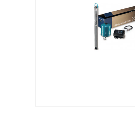
Манометры, термометры
Оборудование для монтажа
Корректоры газов
Сумматоры электроэнергии
Автоматика
ОВЕН
MEYERTEC
KIPPRIBOR
Термодат
Приборы ПРОМСИТЕХ
Мерадат
Гигротерм
ТРИД