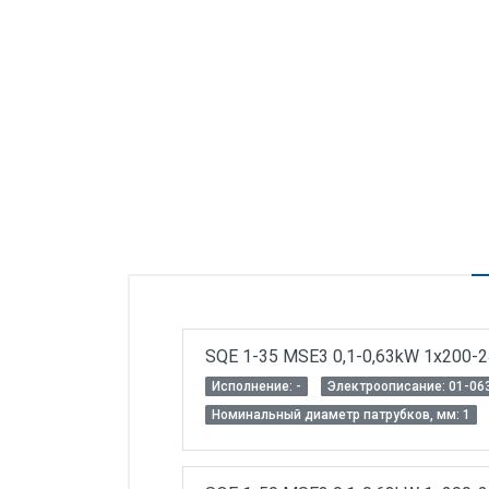
Силовые блоки
Автоматы горения Прома
Danfoss
Программное обеспечение
Специализированное
Универсальное
Теплообменное оборудование
Теплообменники ТТАИ
ЗРА
SQE 1-35 MSE3 0,1-0,63kW 1x200-
Шаровые краны
Исполнение: -
Электроописание: 01-06
Клапаны
Номинальный диаметр патрубков, мм: 1
Регуляторы давления
Приводы