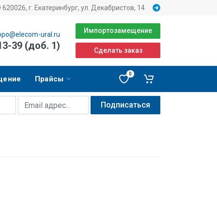
620026, г. Екатеринбург, ул. Декабристов, 14
Импортозамещение
opo@elecom-ural.ru
13-39 (доб. 1)
Сделать заказ
0
щение
Прайсы
Подписаться