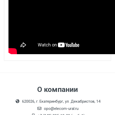
Параметр
MTU-TR2.5
Расчетное сечение
мм²
2,5
Расчетное напряжение /
В/А
250 / 24
Номинальный ток
О компании
Длина×Высота×Ширина
мм
85×49×6
620026, г. Екатеринбург, ул. Декабристов, 14
Диапазон сечений
AWG
20-12
opo@elecom-ural.ru
Максимальный ток
А
24