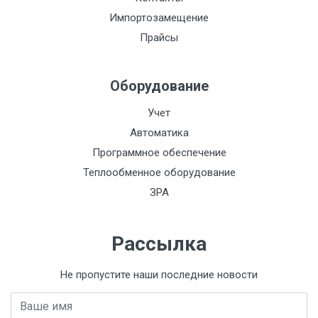
от -40 до
Температура эксплуатации
Импортозамещение
+100 ℃
Прайсы
Оборудование
Сертификат соответствия (клеммы
Учет
Скачать
винтовые MTU)
Автоматика
Отказное письмо на аксессуары
Скачать
Программное обеспечение
Теплообменное оборудование
ЗРА
3D модель MTU-TR2.5
Скачать
Рассылка
Габаритный чертеж MTU-TR2.5
Скачать
Не пропустите наши последние новости
Имя